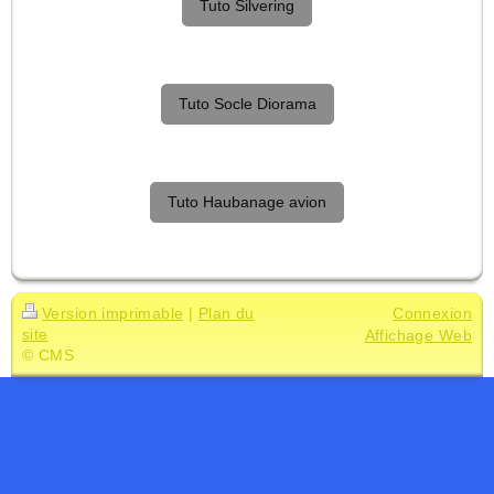
Tuto Silvering
Tuto Socle Diorama
Tuto Haubanage avion
Version imprimable
|
Plan du
Connexion
site
Affichage Web
© CMS