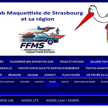
TÉS
CALENDRIER DES EXPOSITION 2025
TRUCS ET ASTUCES
GALERIE PHO
DBIESLKI)
PHOTOS EXPOS,GALETTE,SORTIES,EVÉNEMENTS
PHOTOS ANIMATIO
UR
RÉUNIONS
LEXIQUE
CONTACT
PLAN D'ACCÈS
VIE PRIVÉE DU C
JETS COMMUNS
VOITURES
CAMIONS
AVIONS
MOTOS
VÉHICULES MILITAIRES
DIORA
IONS 1/48
AVIONS 1/72
AVIONS 1/144 + DIVERS