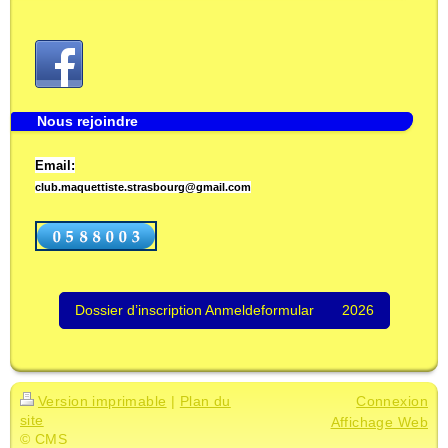
Nous rejoindre
Email:
club.maquettiste.strasbourg@gmail.com
Dossier d’inscription Anmeldeformular 2026
Version imprimable
|
Plan du
Connexion
site
Affichage Web
© CMS