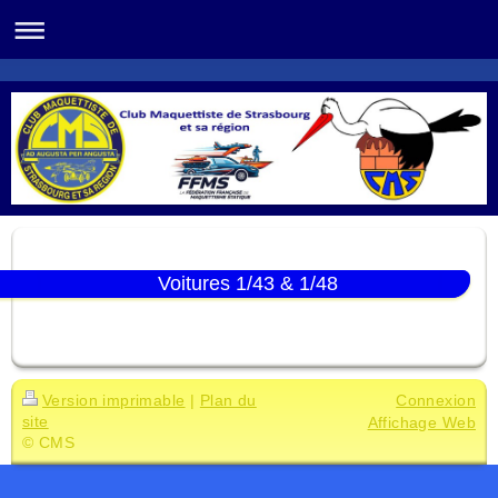
Voitures 1/43 & 1/48
Version imprimable
|
Plan du
Connexion
site
Affichage Web
© CMS