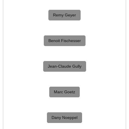
Remy Geyer
Benoit Fischesser
Jean-Claude Gully
Marc Goetz
Dany Noeppel