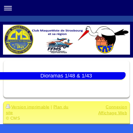
Dioramas 1/48 & 1/43
Version imprimable
|
Plan du
Connexion
site
Affichage Web
© CMS