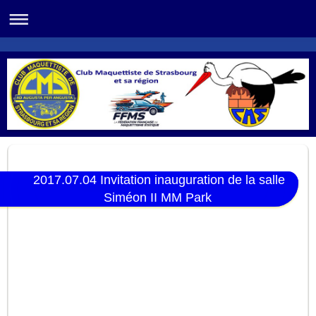
2017.07.04 Invitation inauguration de la salle
Siméon II MM Park